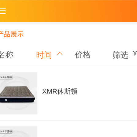
产品展示
名称
价格
时间
筛选
XMR休斯顿