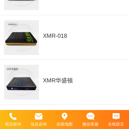
XMR-018
XMR华盛顿
电话咨询
信息咨询
在线地图
微信客服
在线留言
XMR休斯顿